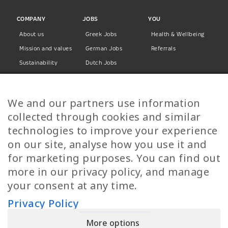
COMPANY
JOBS
YOU
About us
Greek Jobs
Health & Wellbeing
Mission and values
German Jobs
Referrals
Sustainability
Dutch Jobs
Diversity
Norwegian Jobs
TP Women
Swedish Jobs
We and our partners use information
Privacy Policy
Finnish Jobs
collected through cookies and similar
Danish Jobs
technologies to improve your experience
Italian Jobs
on our site, analyse how you use it and
All Jobs
for marketing purposes. You can find out
more in our privacy policy, and manage
Call Us
your consent at any time.
+30 2109490500
Privacy Policy
More options