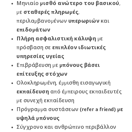
Μηνιαίο
μισθό ανώτερο του βασικού
,
με
σταθερές πληρωμές
,
περιλαμβανομένων
υπερωριών
και
επιδομάτων
Πλήρη ασφαλιστική κάλυψη
με
πρόσβαση σε
επιπλέον ιδιωτικές
υπηρεσίες υγείας
Επιβράβευση με
μπόνους βάσει
επίτευξης στόχων
Ολοκληρωμένη, έμμισθη εισαγωγική
εκπαίδευση
από έμπειρους εκπαιδευτές
με συνεχή εκπαίδευση
Πρόγραμμα συστάσεων
(refer a friend) με
υψηλά μπόνους
Σύγχρονο και ανθρώπινο περιβάλλον