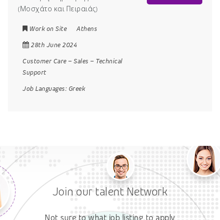
(Μοσχάτο και Πειραιάς)
Work on Site
Athens
28th June 2024
Customer Care
–
Sales
–
Technical
Support
Job Languages:
Greek
Join our talent Network
Not sure to what job listing to apply