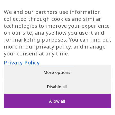
TP Women
Swedish Jobs
We and our partners use information
Privacy Policy
Finnish Jobs
collected through cookies and similar
Danish Jobs
technologies to improve your experience
Italian Jobs
on our site, analyse how you use it and
All Jobs
for marketing purposes. You can find out
more in our privacy policy, and manage
Call Us
your consent at any time.
+30 2109490500
Privacy Policy
More options
YPIRESIA 800-TELEPERFORMANCE SINGLE MEMBER S.A. | TELEPERFORMANCE
HELLAS | Pireos 39-43, Moschato 18346, GEMI NUMBER: 121861601000
Disable all
© 2026 TP Greece
Allow all