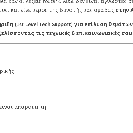
et, εάν οι λέξεις router & ADSL δεν είναι άγνωστες
υς, και γίνε μέρος της δυνατής μας ομάδας
στην 
ξη (1st Level Tech Support) για επίλυση θεμάτ
ξελίσσοντας τις τεχνικές & επικοινωνιακές σου
ρικής
 είναι απαραίτητη