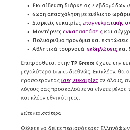
Εκπαίδευση διάρκειας 3 εβδομάδων (
6ωρη απασχόληση με ευέλικτο ωράρι
Διαρκείς ευκαιρίες
επαγγελματικής α
Μοντέρνες
εγκαταστάσεις
και σύγχ
Πολυάριθμα προνόμια και εκπτώσεις 
Αθλητικά τουρνουά,
εκδηλώσεις
και 
Επιπρόσθετα, στην
TP Greece
έχετε την ευ
μεγαλύτερα brands διεθνώς. Επιπλέον, θα 
προσφέροντας
ίσες ευκαιρίες
σε όλους, α
λόγους σας προσκαλούμε να γίνετε μέλος 
και πλέον εθνικότητες.
Δείτε περισσότερα
Θέλετε να δείτε περισσότερες Ελληνόφωνε