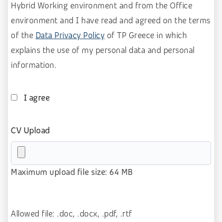
Sales B2B for SaaS (BANT methodology)
Hybrid Working environment and from the Office
environment and I have read and agreed
on the terms
Sales B2B (lead generation)
of the
Data Privacy Policy
of TP Greece in
which
Sales B2C
explains the use of my personal data and personal
Software as a Service (SaaS)
information.
Technology
Telecom
I agree
Telesales – Outbound calls
Transport & logistics
CV Upload
Other
No prior experience
Maximum upload file size: 64 MB
Allowed file: .doc, .docx, .pdf, .rtf