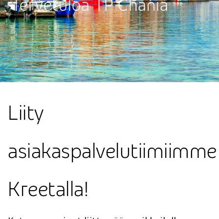
Tervetuloa TP Chania
Liity
asiakaspalvelutiimiimme
Kreetalla!