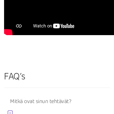
FAQ’s
Mitkä ovat sinun tehtävät?