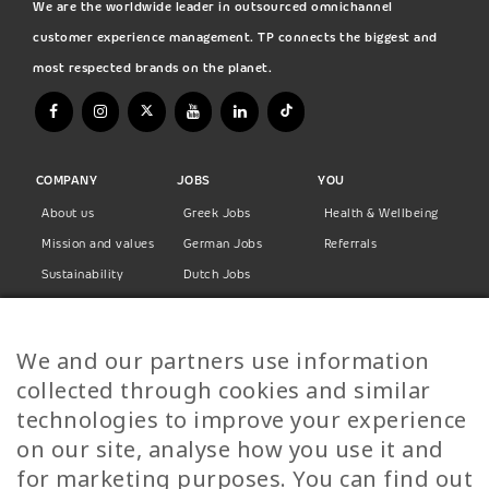
We are the worldwide leader in outsourced omnichannel
customer experience management. TP connects the biggest and
most respected brands on the planet.
COMPANY
JOBS
YOU
About us
Greek Jobs
Health & Wellbeing
Mission and values
German Jobs
Referrals
Sustainability
Dutch Jobs
Diversity
Norwegian Jobs
TP Women
Swedish Jobs
We and our partners use information
Privacy Policy
Finnish Jobs
collected through cookies and similar
Danish Jobs
technologies to improve your experience
Italian Jobs
on our site, analyse how you use it and
All Jobs
for marketing purposes. You can find out