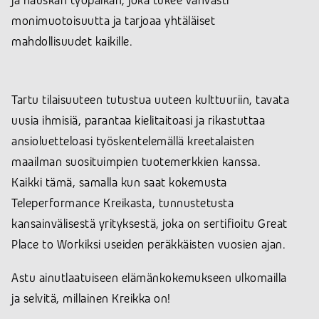
ja hauskan työpaikan, joka tukee vahvasti
monimuotoisuutta ja tarjoaa yhtäläiset
mahdollisuudet kaikille.
Tartu tilaisuuteen tutustua uuteen kulttuuriin, tavata
uusia ihmisiä, parantaa kielitaitoasi ja rikastuttaa
ansioluetteloasi työskentelemällä kreetalaisten
maailman suosituimpien tuotemerkkien kanssa.
Kaikki tämä, samalla kun saat kokemusta
Teleperformance Kreikasta, tunnustetusta
kansainvälisestä yrityksestä, joka on sertifioitu Great
Place to Workiksi useiden peräkkäisten vuosien ajan.
Astu ainutlaatuiseen elämänkokemukseen ulkomailla
ja selvitä, millainen Kreikka on!