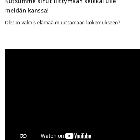
Kutsumme sinut liittymään seikkailulle
meidän kanssa!
Oletko valmis elämää muuttamaan kokemukseen?