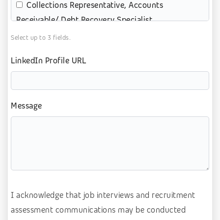
Collections Representative, Accounts
Receivable/ Debt Recovery Specialist
Content review – moderation
Select up to 3 fields.
Customer service (contact center)
LinkedIn Profile URL
Customer service (retail)
e-commerce
Message
Education
eGames, video gaming
Energy and Utilities
Digital Marketing
Finance, banking, insurance
I acknowledge that job interviews and recruitment
Healthcare
assessment communications may be
conducted
Hospitality & Travel