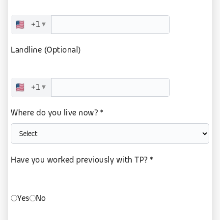
+1
▾
Landline (Optional)
+1
▾
Where do you live now? *
Have you worked previously with TP? *
Yes
No