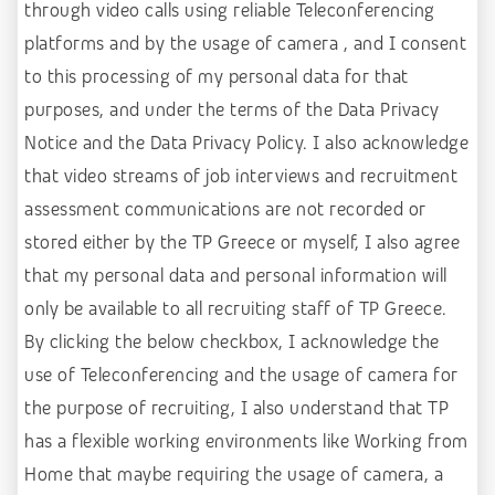
through video calls using reliable Teleconferencing
HR – Recruitment
platforms and by the
usage of camera , and I consent
IGaming, online betting
to this processing of my personal data for that
IT, computer science, software development
purposes,
and under the terms of the Data Privacy
Notice and the Data Privacy Policy. I also
acknowledge
Law & social sciences
that video streams of job interviews and recruitment
Linguistics and languages
assessment
communications are not recorded or
Machine learning
stored either by the TP Greece or myself,
I also agree
Manufacturing & construction
that my personal data and personal information will
Marketing & Communications
only be available to all
recruiting staff of TP Greece.
By clicking the below checkbox, I acknowledge the
Media
use of Teleconferencing and the usage of
camera for
Public sector
the purpose of recruiting, I also understand that TP
Retail, wholesale, accomodation
has a flexible
working environments like Working from
Sales B2B – Buisiness Development
Home that maybe requiring the usage of camera,
a