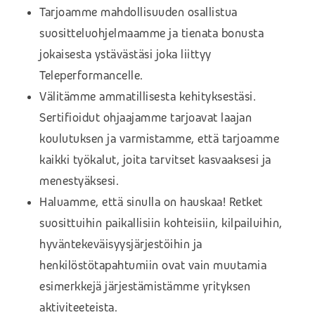
Tarjoamme mahdollisuuden osallistua
suositteluohjelmaamme ja tienata bonusta
jokaisesta ystävästäsi joka liittyy
Teleperformancelle.
Välitämme ammatillisesta kehityksestäsi.
Sertifioidut ohjaajamme tarjoavat laajan
koulutuksen ja varmistamme, että tarjoamme
kaikki työkalut, joita tarvitset kasvaaksesi ja
menestyäksesi.
Haluamme, että sinulla on hauskaa! Retket
suosittuihin paikallisiin kohteisiin, kilpailuihin,
hyväntekeväisyysjärjestöihin ja
henkilöstötapahtumiin ovat vain muutamia
esimerkkejä järjestämistämme yrityksen
aktiviteeteista.