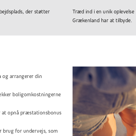
rbejdsplads, der støtter
Træd ind i en unik oplevelse 
Grækenland har at tilbyde.
ta og arrangerer din
dækker boligomkostningerne
r at opnå præstationsbonus
har brug for undervejs, som