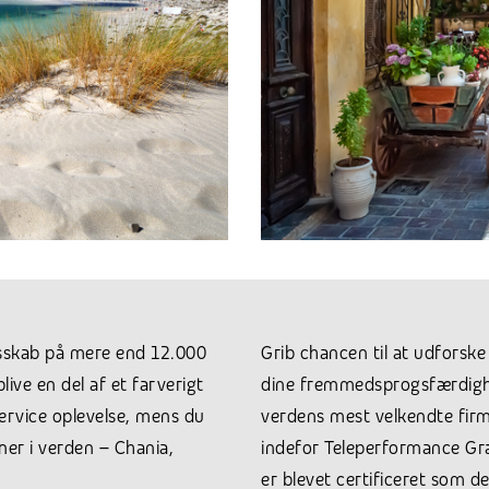
llesskab på mere end 12.000
Grib chancen til at udforsk
live en del af et farverigt
dine fremmedsprogsfærdighed
ervice oplevelse, mens du
verdens mest velkendte firm
ner i verden – Chania,
indefor Teleperformance Græ
er blevet certificeret som de