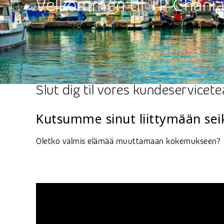
Velkommen til TP Chani
Slut dig til vores kundeservicet
Kutsumme sinut liittymään seik
Oletko valmis elämää muuttamaan kokemukseen?