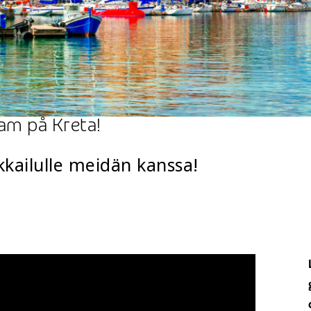
a
eam på Kreta!
kailulle meidän kanssa!