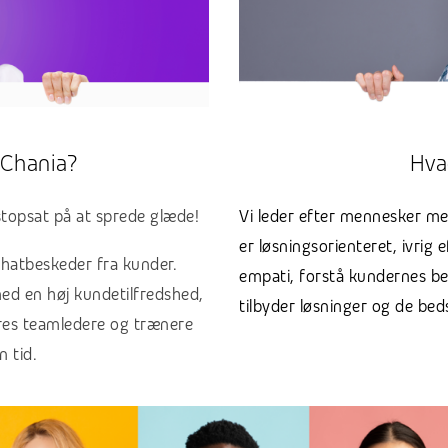
 Chania?
Hva
stopsat på at sprede glæde!
Vi leder efter mennesker me
er løsningsorienteret, ivrig 
chatbeskeder fra kunder.
empati, forstå kundernes be
med en høj kundetilfredshed,
tilbyder løsninger og de beds
ores teamledere og trænere
n tid.